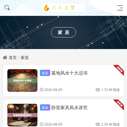
家居
首页
家居
墓地风水十大忌讳
最新
家居
2026-08-09
1.72 W 阅读
卧室家具风水讲究
最新
家居
2026-08-09
2.59 W 阅读