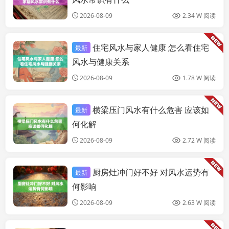
2026-08-09
2.34 W 阅读
住宅风水与家人健康 怎么看住宅
最新
家居
风水与健康关系
2026-08-09
1.78 W 阅读
横梁压门风水有什么危害 应该如
最新
家居
何化解
2026-08-09
2.72 W 阅读
厨房灶冲门好不好 对风水运势有
最新
家居
何影响
2026-08-09
2.63 W 阅读