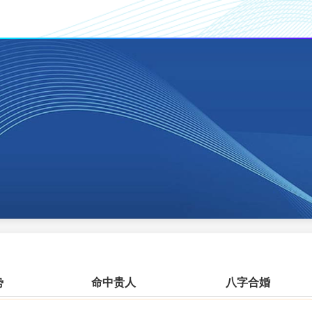
势
命中贵人
八字合婚