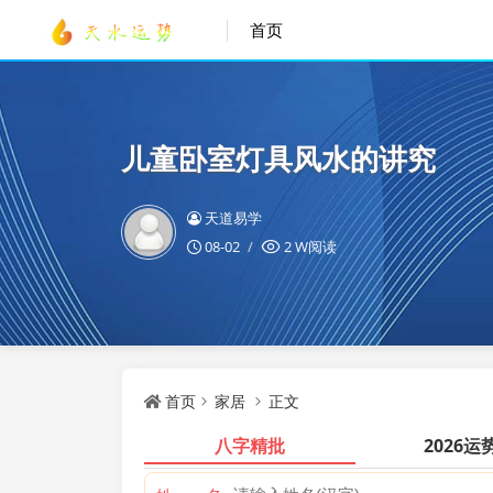
首页
儿童卧室灯具风水的讲究
天道易学
08-02
2 W阅读
首页
家居
正文
八字精批
2026运