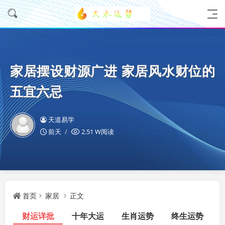
家居摆设财源广进 家居风水财位的
五宜六忌
天道易学
前天
2.51 W阅读
首页
家居
正文
财运详批
十年大运
生肖运势
终生运势