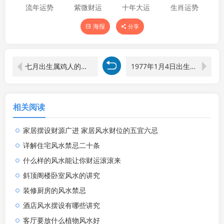
流年运势
紫微财运
十年大运
生肖运势
海报
分享
七月出生属鸡人的运势 七月属鸡人运势如何
1977年1月4日出生的人命好吗 是什么命
相关阅读
家居摆设财源广进 家居风水财位的五宜六忌
详解住宅风水禁忌二十条
什么样的风水能让你财运滚滚来
斜顶阁楼卧室风水的讲究
装修厨房的风水禁忌
酒店风水摆设有哪些讲究
客厅要放什么植物风水好