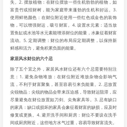
失。2. 摆放植物：在财位摆放一些生机勃勃的植物，如
富贵竹或招财树，能为家庭带来蓬勃的生机和好运。3.
使用鲜艳颜色：在财位附近使用一些红色或金色的装饰
物，可以增强财运，吸引财富。4. 设置水元素：适当放
置鱼缸或水池等水元素能增添财位的能量，水象征着财富
流动。5. 定期调整：财位的布局应定期调整，以保持新
鲜感和活力，避免积累负面的能量。
家居风水财位的六个忌
除了五个宜之外，家居风水财位还有六个忌需要特别注
意：1. 避免杂物堆放：在财位附近堆放杂物会影响气
流，不利于财富聚集，甚至容易引来负能量。2. 忌放置
尖锐物品：尖锐的物品会带来压迫感，导致财运阻滞，应
尽量避免在财位放置如刀剑、尖角家具等。3. 忌有缺口
的家具：缺口或损坏的家具会象征着财富的缺损，应及时
修复或更换。4. 避开洗手间和厨房：财位不要设在洗手
间或厨房附近，这些地方水气过重，容易导致财富流失。